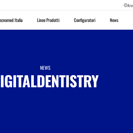
Are
ecnomed Italia
Linee Prodotti
Configuratori
News
NEWS
IGITALDENTISTRY