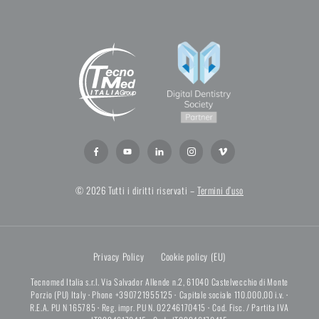
© 2026 Tutti i diritti riservati –
Termini d’uso
Privacy Policy
Cookie policy (EU)
Tecnomed Italia s.r.l. Via Salvador Allende n.2, 61040 Castelvecchio di Monte
Porzio (PU) Italy
·
Phone +390721955125
·
Capitale sociale 110.000,00 i.v.
·
R.E.A. PU N 165785
·
Reg. impr. PU N. 02246170415
·
Cod. Fisc. / Partita IVA